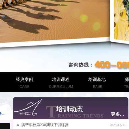
咨询热线：
经典案例
培训课程
培训基地
师
CASE
CURRICULUM
BASE
TE
T
培训动态
...
更多...
RAINING TRENDS
满帮军校第230期线下训练营
2025-12-11